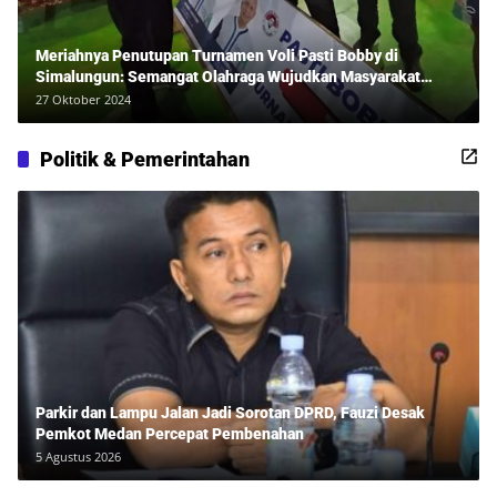
Meriahnya Penutupan Turnamen Voli Pasti Bobby di
Simalungun: Semangat Olahraga Wujudkan Masyarakat
Sehat Bersama Erwan Rozadi dan Ribuan Penonton!
27 Oktober 2024
Politik & Pemerintahan
Parkir dan Lampu Jalan Jadi Sorotan DPRD, Fauzi Desak
Pemkot Medan Percepat Pembenahan
5 Agustus 2026