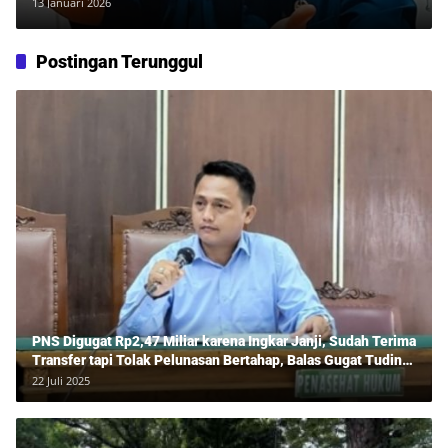
13 Januari 2026
Postingan Terunggul
PNS Digugat Rp2,47 Miliar karena Ingkar Janji, Sudah Terima
Transfer tapi Tolak Pelunasan Bertahap, Balas Gugat Tuding
Lawan Tipu Rp850 Juta
22 Juli 2025