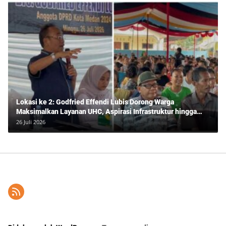
Lokasi ke 2: Godfried Effendi Lubis Dorong Warga
Maksimalkan Layanan UHC, Aspirasi Infrastruktur hingga
Pendidikan Mengemuka dalam Reses Medan Amplas
26 Juli 2026