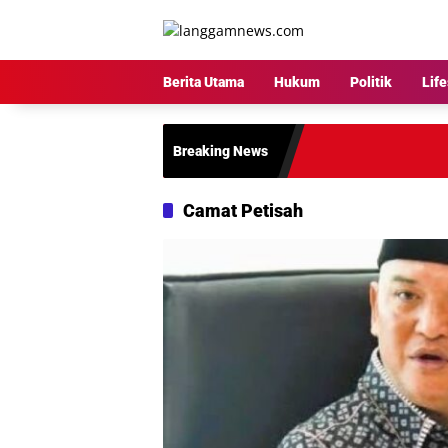
Langsung
ke
konten
Berita Utama
Hukum
Politik
Life
Breaking News
Camat Petisah