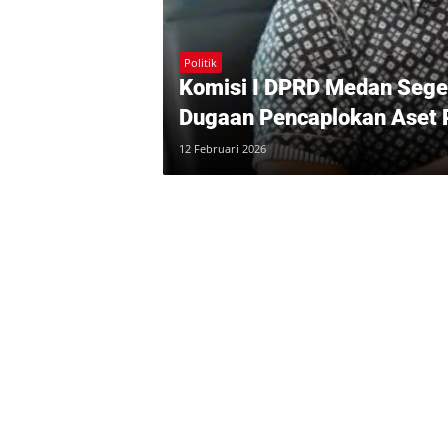
Politik
Komisi I DPRD Medan Seger
Dugaan Pencaplokan Aset
12 Februari 2026