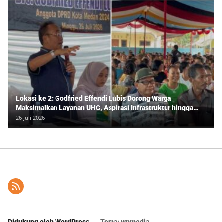
Lokasi ke 2: Godfried Effendi Lubis Dorong Warga
Maksimalkan Layanan UHC, Aspirasi Infrastruktur hingga
Pendidikan Mengemuka dalam Reses Medan Amplas
26 Juli 2026
Didukung oleh WordPress
-
Tema: wpmedia.