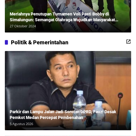
Meriahnya Penutupan Turnamen Voli Pasti Bobby di
Simalungun: Semangat Olahraga Wujudkan Masyarakat
Sehat Bersama Erwan Rozadi dan Ribuan Penonton!
27 Oktober 2024
Politik & Pemerintahan
Parkir dan Lampu Jalan Jadi Sorotan DPRD, Fauzi Desak
Pemkot Medan Percepat Pembenahan
5 Agustus 2026