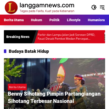
Langsung
ke
konten
Berita Utama
Hukum
Politik
Lifestyle
Humaniora
kara
Parkir dan Lampu Jalan Jadi Sorotan DPRD,
Warga P
Breaking News
l
Fauzi Desak Pemkot Medan Percepat
Rp397 J
Pembenahan
Desakan
Budaya Batak Hidup
Berita Utama
Benny Sihotang Pimpin Partangiangan
Sihotang Terbesar Nasional
5 Juli 2025