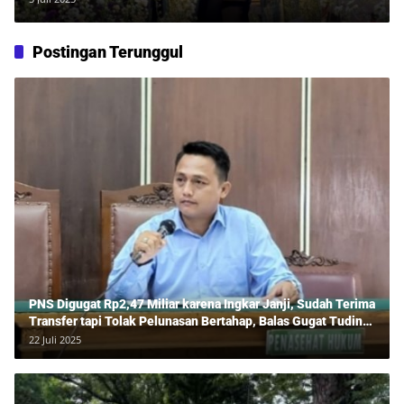
Postingan Terunggul
PNS Digugat Rp2,47 Miliar karena Ingkar Janji, Sudah Terima
Transfer tapi Tolak Pelunasan Bertahap, Balas Gugat Tuding
Lawan Tipu Rp850 Juta
22 Juli 2025