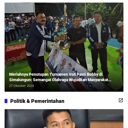
Meriahnya Penutupan Turnamen Voli Pasti Bobby di
Simalungun: Semangat Olahraga Wujudkan Masyarakat
Sehat Bersama Erwan Rozadi dan Ribuan Penonton!
27 Oktober 2024
Politik & Pemerintahan