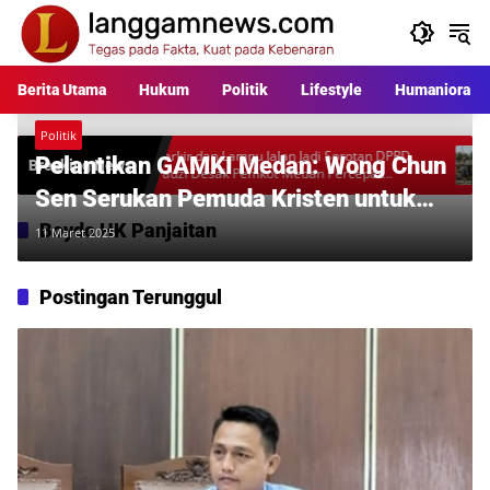
Langsung
ke
konten
Berita Utama
Hukum
Politik
Lifestyle
Humaniora
Politik
ara
Parkir dan Lampu Jalan Jadi Sorotan DPRD,
Warga P
Pelantikan GAMKI Medan: Wong Chun
Breaking News
l
Fauzi Desak Pemkot Medan Percepat
Rp397 Ju
Pembenahan
Desakan
Sen Serukan Pemuda Kristen untuk
Ambil Peran dalam Kebijakan
Boydo HK Panjaitan
11 Maret 2025
Pembangunan
Postingan Terunggul