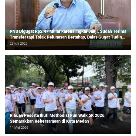
PNS Digugat Rp2,47 Miliar karena Ingkar Janji, Sudah Terima
Transfer tapi Tolak Pelunasan Bertahap, Balas Gugat Tuding
Lawan Tipu Rp850 Juta
22 Juli 2025
Ribuan Peserta Ikuti Methodist Fun Walk 5K 2026,
Semarakkan Kebersamaan di Kota Medan
14 Mei 2026