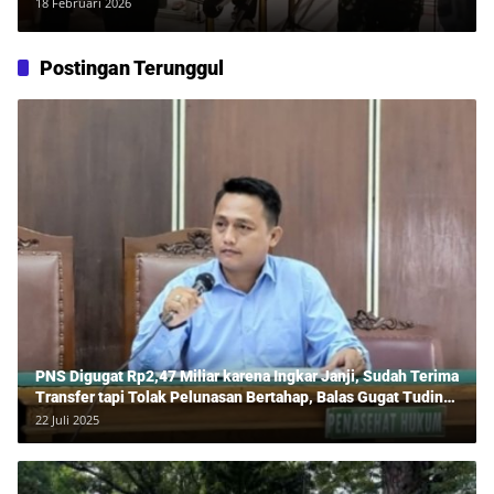
18 Februari 2026
Postingan Terunggul
PNS Digugat Rp2,47 Miliar karena Ingkar Janji, Sudah Terima
Transfer tapi Tolak Pelunasan Bertahap, Balas Gugat Tuding
Lawan Tipu Rp850 Juta
22 Juli 2025