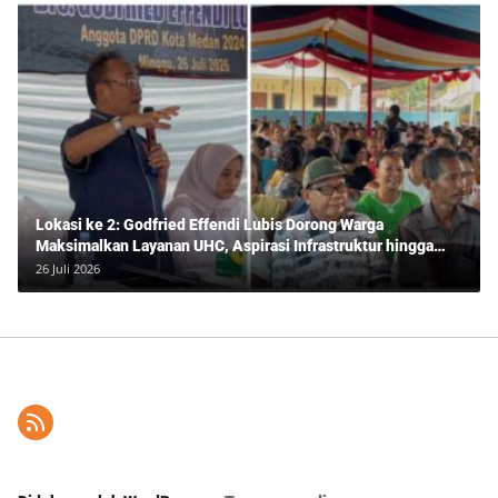
Lokasi ke 2: Godfried Effendi Lubis Dorong Warga
Maksimalkan Layanan UHC, Aspirasi Infrastruktur hingga
Pendidikan Mengemuka dalam Reses Medan Amplas
26 Juli 2026