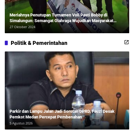
Meriahnya Penutupan Turnamen Voli Pasti Bobby di
Simalungun: Semangat Olahraga Wujudkan Masyarakat
Sehat Bersama Erwan Rozadi dan Ribuan Penonton!
27 Oktober 2024
Politik & Pemerintahan
Parkir dan Lampu Jalan Jadi Sorotan DPRD, Fauzi Desak
Pemkot Medan Percepat Pembenahan
5 Agustus 2026