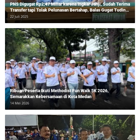
PNS Digugat Rp2,47 Miliar karena Ingkar Janji, Sudah Terima
Transfer tapi Tolak Pelunasan Bertahap, Balas Gugat Tuding
Lawan Tipu Rp850 Juta
22 Juli 2025
Ribuan Peserta Ikuti Methodist Fun Walk 5K 2026,
Semarakkan Kebersamaan di Kota Medan
14 Mei 2026