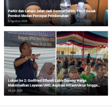
Parkir dan Lampu Jalan Jadi Sorotan DPRD, Fauzi Desak
Pemkot Medan Percepat Pembenahan
5 Agustus 2026
Lokasi ke 2: Godfried Effendi Lubis Dorong Warga
Maksimalkan Layanan UHC, Aspirasi Infrastruktur hingga
Pendidikan Mengemuka dalam Reses Medan Amplas
26 Juli 2026