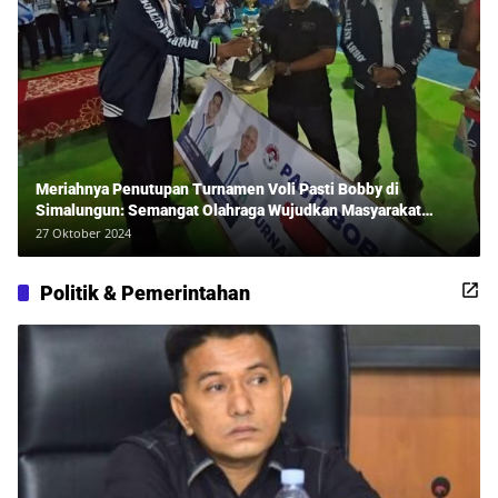
Meriahnya Penutupan Turnamen Voli Pasti Bobby di
Simalungun: Semangat Olahraga Wujudkan Masyarakat
Sehat Bersama Erwan Rozadi dan Ribuan Penonton!
27 Oktober 2024
Politik & Pemerintahan