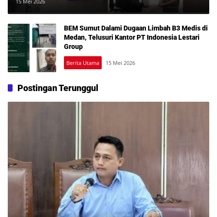
Dilaporkan BEM Sumut ke Tipidter
15 Mei 2026
Mabes Polri
BEM Sumut Dalami Dugaan Limbah B3 Medis di
Medan, Telusuri Kantor PT Indonesia Lestari
Group
Berita Utama
15 Mei 2026
Postingan Terunggul