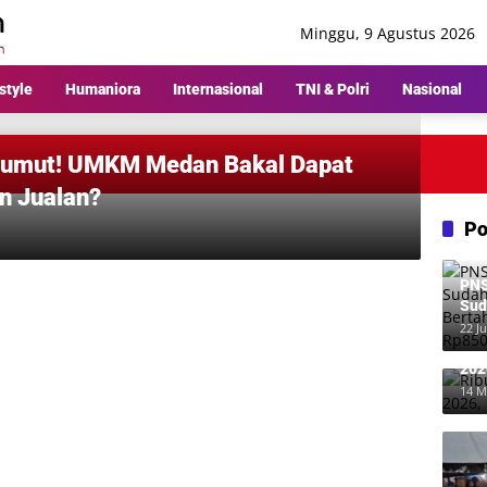
Minggu, 9 Agustus 2026
style
Humaniora
Internasional
TNI & Polri
Nasional
Sumut! UMKM Medan Bakal Dapat
n Jualan?
Po
PNS
Sud
Ber
22 Ju
Rp8
Rib
202
Me
14 M