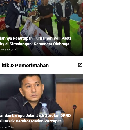
iahnya Penutupan Turnamen Voli Pasti
by di Simalungun: Semangat Olahraga
udkan Masyarakat Sehat Bersama Erwan
ktober 2024
adi dan Ribuan Penonton!
litik & Pemerintahan
kir dan Lampu Jalan Jadi Sorotan DPRD,
zi Desak Pemkot Medan Percepat
benahan
ustus 2026