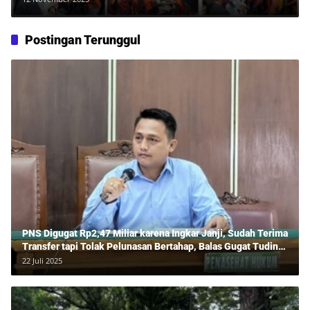
Postingan Terunggul
PNS Digugat Rp2,47 Miliar karena Ingkar Janji, Sudah Terima
Transfer tapi Tolak Pelunasan Bertahap, Balas Gugat Tuding
Lawan Tipu Rp850 Juta
22 Juli 2025