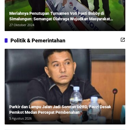
Meriahnya Penutupan Turnamen Voli Pasti Bobby di
Simalungun: Semangat Olahraga Wujudkan Masyarakat
Sehat Bersama Erwan Rozadi dan Ribuan Penonton!
27 Oktober 2024
Politik & Pemerintahan
Parkir dan Lampu Jalan Jadi Sorotan DPRD, Fauzi Desak
Pemkot Medan Percepat Pembenahan
5 Agustus 2026