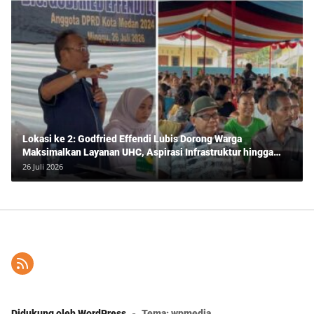
Lokasi ke 2: Godfried Effendi Lubis Dorong Warga
Maksimalkan Layanan UHC, Aspirasi Infrastruktur hingga
Pendidikan Mengemuka dalam Reses Medan Amplas
26 Juli 2026
Didukung oleh WordPress
-
Tema: wpmedia.