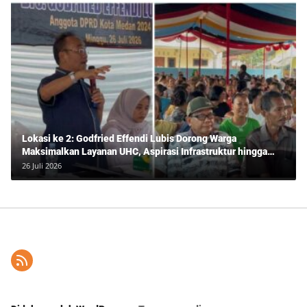
Lokasi ke 2: Godfried Effendi Lubis Dorong Warga
Maksimalkan Layanan UHC, Aspirasi Infrastruktur hingga
Pendidikan Mengemuka dalam Reses Medan Amplas
26 Juli 2026