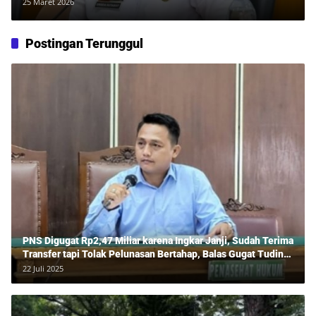
Pelayanan dan Kolaborasi Internal
25 Maret 2026
Postingan Terunggul
PNS Digugat Rp2,47 Miliar karena Ingkar Janji, Sudah Terima
Transfer tapi Tolak Pelunasan Bertahap, Balas Gugat Tuding
Lawan Tipu Rp850 Juta
22 Juli 2025