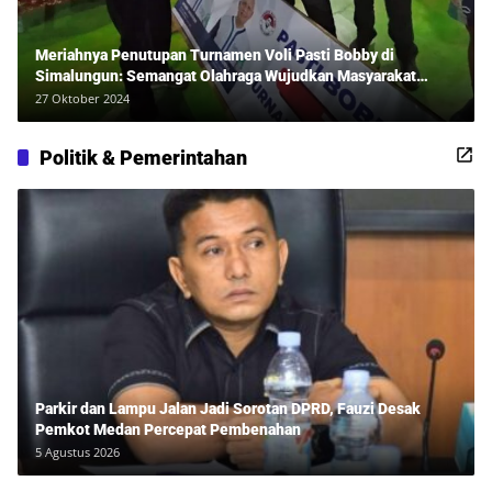
Meriahnya Penutupan Turnamen Voli Pasti Bobby di
Simalungun: Semangat Olahraga Wujudkan Masyarakat
Sehat Bersama Erwan Rozadi dan Ribuan Penonton!
27 Oktober 2024
Politik & Pemerintahan
Parkir dan Lampu Jalan Jadi Sorotan DPRD, Fauzi Desak
Pemkot Medan Percepat Pembenahan
5 Agustus 2026