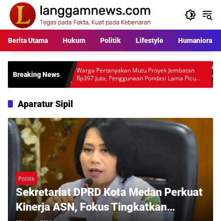
Langsung
ke
konten
Berita Utama
Hukum
Politik
Lifestyle
Humaniora
Warga Pertanyakan Mutu Proyek Jembatan
Polisi M
Breaking News
Rp397 Juta, Penggunaan Pondasi Lama Picu
Anggota
Desakan Audit Lapangan
Mengara
Aparatur Sipil
Politik
Sekretariat DPRD Kota Medan Perkuat
Kinerja ASN, Fokus Tingkatkan