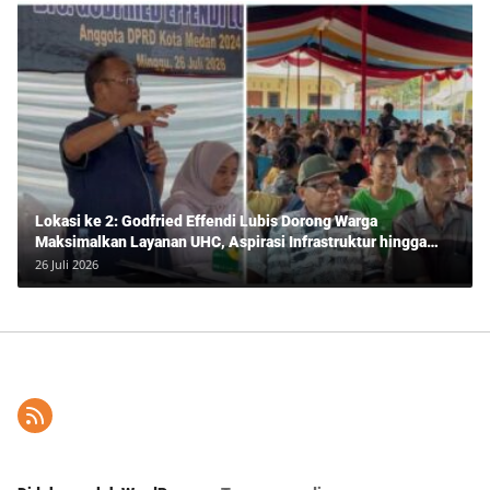
Lokasi ke 2: Godfried Effendi Lubis Dorong Warga
Maksimalkan Layanan UHC, Aspirasi Infrastruktur hingga
Pendidikan Mengemuka dalam Reses Medan Amplas
26 Juli 2026