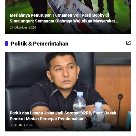
Meriahnya Penutupan Turnamen Voli Pasti Bobby di
Simalungun: Semangat Olahraga Wujudkan Masyarakat
Sehat Bersama Erwan Rozadi dan Ribuan Penonton!
27 Oktober 2024
Politik & Pemerintahan
Parkir dan Lampu Jalan Jadi Sorotan DPRD, Fauzi Desak
Pemkot Medan Percepat Pembenahan
5 Agustus 2026