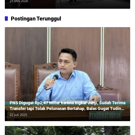
Sherly, Pembela Sebut Dakwaan
21 Mei 2026
“Kabur”
Postingan Terunggul
PNS Digugat Rp2,47 Miliar karena Ingkar Janji, Sudah Terima
Transfer tapi Tolak Pelunasan Bertahap, Balas Gugat Tuding
Lawan Tipu Rp850 Juta
22 Juli 2025