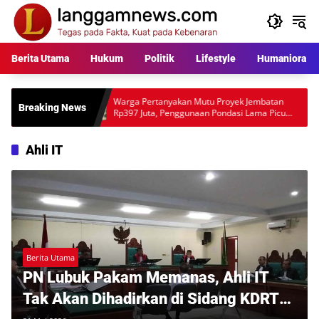
Langsung
ke
konten
Berita Utama
Hukum
Politik
Lifestyle
Humaniora
D,
Warga Pertanyakan Mutu Proyek Jembatan
Polisi
Breaking News
Rp397 Juta, Penggunaan Pondasi Lama Picu
Anggot
Desakan Audit Lapangan
Mengar
Ahli IT
Berita Utama
PN Lubuk Pakam Memanas, Ahli IT
Tak Akan Dihadirkan di Sidang KDRT