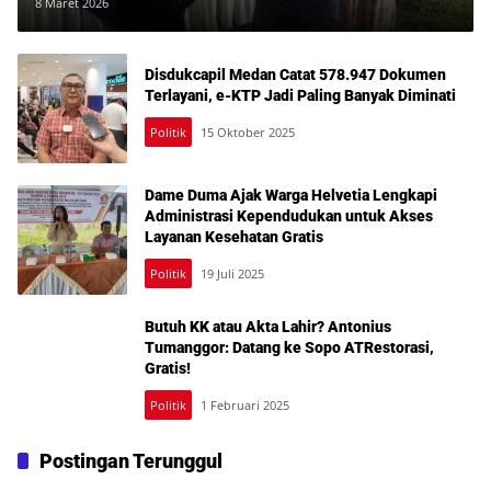
Sosperda
8 Maret 2026
Disdukcapil Medan Catat 578.947 Dokumen
Terlayani, e-KTP Jadi Paling Banyak Diminati
Politik
15 Oktober 2025
Dame Duma Ajak Warga Helvetia Lengkapi
Administrasi Kependudukan untuk Akses
Layanan Kesehatan Gratis
Politik
19 Juli 2025
Butuh KK atau Akta Lahir? Antonius
Tumanggor: Datang ke Sopo ATRestorasi,
Gratis!
Politik
1 Februari 2025
Postingan Terunggul