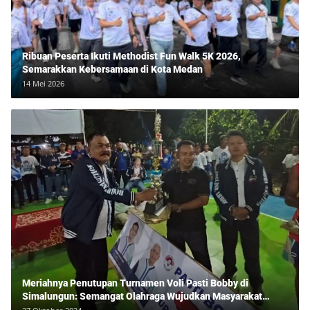
Ribuan Peserta Ikuti Methodist Fun Walk 5K 2026,
Semarakkan Kebersamaan di Kota Medan
14 Mei 2026
Meriahnya Penutupan Turnamen Voli Pasti Bobby di
Simalungun: Semangat Olahraga Wujudkan Masyarakat
Sehat Bersama Erwan Rozadi dan Ribuan Penonton!