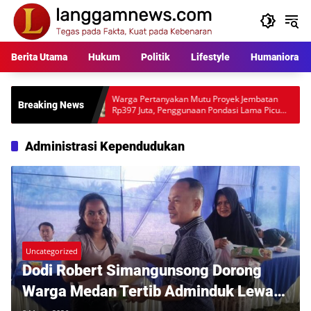
Langsung
ke
konten
Berita Utama
Hukum
Politik
Lifestyle
Humaniora
,
Warga Pertanyakan Mutu Proyek Jembatan
Polisi 
Breaking News
Rp397 Juta, Penggunaan Pondasi Lama Picu
Anggot
Desakan Audit Lapangan
Mengar
Administrasi Kependudukan
Uncategorized
Dodi Robert Simangunsong Dorong
Warga Medan Tertib Adminduk Lewat