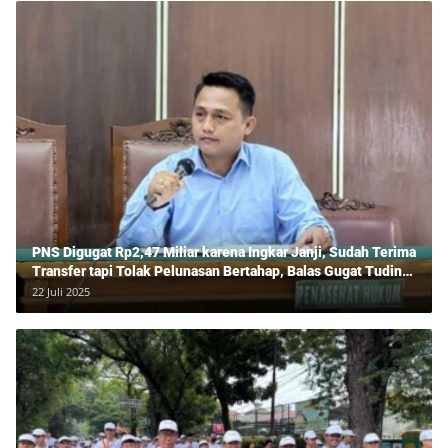
PNS Digugat Rp2,47 Miliar karena Ingkar Janji, Sudah Terima
Transfer tapi Tolak Pelunasan Bertahap, Balas Gugat Tuding
Lawan Tipu Rp850 Juta
22 Juli 2025