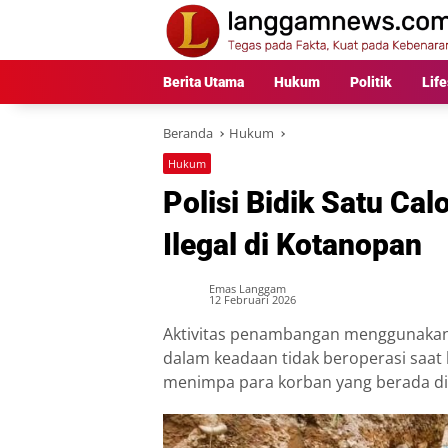
Langsung
ke
konten
Berita Utama
Hukum
Politik
Life
Beranda
Hukum
Hukum
Polisi Bidik Satu C
Ilegal di Kotanopan
Emas Langgam
12 Februari 2026
Aktivitas penambangan menggunakan 
dalam keadaan tidak beroperasi saat 
menimpa para korban yang berada di 