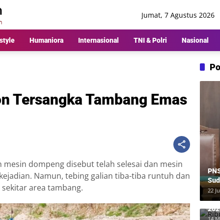
Jumat, 7 Agustus 2026
style
Humaniora
Internasional
TNI & Polri
Nasional
Po
alon Tersangka Tambang Emas
mesin dompeng disebut telah selesai dan mesin
PNS
kejadian. Namun, tebing galian tiba-tiba runtuh dan
Sud
sekitar area tambang.
Ber
22 Ju
Rp8
Rib
202
Me
14 M