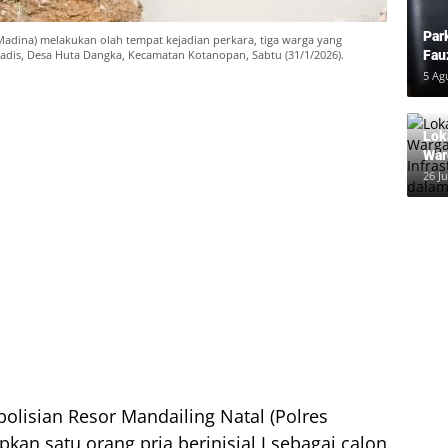
Par
Madina) melakukan olah tempat kejadian perkara, tiga warga yang
adis, Desa Huta Dangka, Kecamatan Kotanopan, Sabtu (31/1/2026).
Fau
Pem
5 Ag
Lok
War
Inf
26 Ju
dal
olisian Resor Mandailing Natal (Polres
an satu orang pria berinisial J sebagai calon