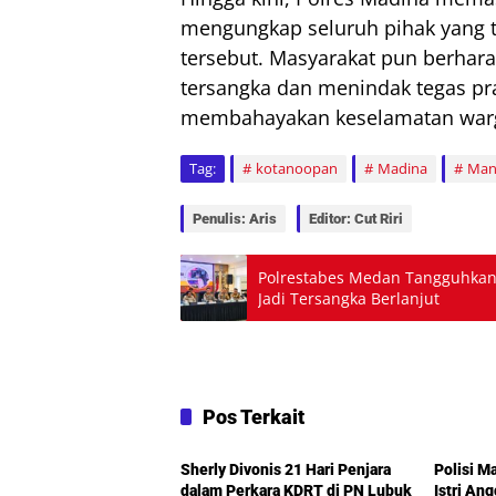
mengungkap seluruh pihak yang te
tersebut. Masyarakat pun berhar
tersangka dan menindak tegas pr
membahayakan keselamatan war
Tag:
kotanoopan
Madina
Mand
Penulis: Aris
Editor: Cut Riri
Polrestabes Medan Tangguhkan
Jadi Tersangka Berlanjut
Pos Terkait
Hukum
Hukum
Sherly Divonis 21 Hari Penjara
Polisi M
dalam Perkara KDRT di PN Lubuk
Istri An