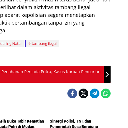
rlibat dalam aktivitas tambang ilegal
ap aparat kepolisian segera menetapkan
aktik pertambangan tanpa izin yang
ga.
ailing Natal
tambang ilegal
 Penahanan Persada Putra, Kasus Korban Pencurian
Hukum
asih Buka Tabir Kematian
Sinergi Polisi, TNI, dan
ggota Polri di Medan,
Pemerintah Desa Berujung