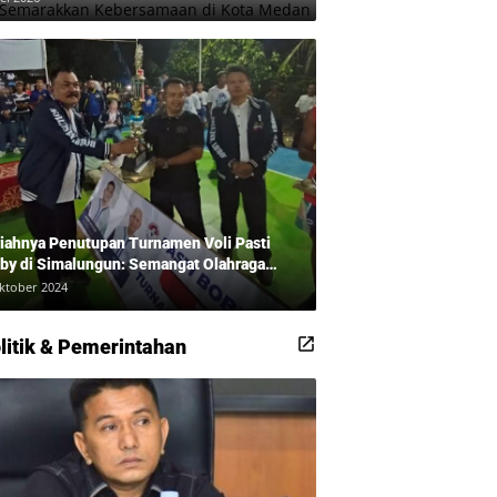
iahnya Penutupan Turnamen Voli Pasti
by di Simalungun: Semangat Olahraga
udkan Masyarakat Sehat Bersama Erwan
ktober 2024
adi dan Ribuan Penonton!
litik & Pemerintahan