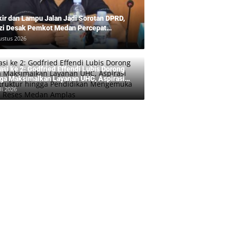
kir dan Lampu Jalan Jadi Sorotan DPRD,
zi Desak Pemkot Medan Percepat
benahan
ustus 2026
asi ke 2: Godfried Effendi Lubis Dorong
ga Maksimalkan Layanan UHC, Aspirasi
rastruktur hingga Pendidikan Mengemuka
li 2026
am Reses Medan Amplas