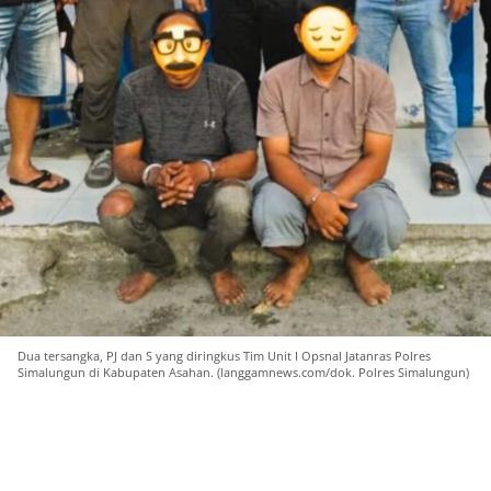
Dua tersangka, PJ dan S yang diringkus Tim Unit I Opsnal Jatanras Polres
Simalungun di Kabupaten Asahan. (langgamnews.com/dok. Polres Simalungun)