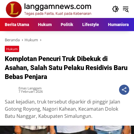
Langsung
ke
konten
Berita Utama
Hukum
Politik
Lifestyle
Humaniora
Beranda
Hukum
Hukum
Komplotan Pencuri Truk Dibekuk di
Asahan, Salah Satu Pelaku Residivis Baru
Bebas Penjara
Emas Langgam
7 Februari 2026
Saat kejadian, truk tersebut diparkir di pinggir Jalan
Gotong Royong, Nagori Kahean, Kecamatan Dolok
Batu Nanggar, Kabupaten Simalungun.