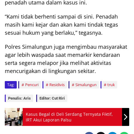
penadah utama dalam kasus ini.
“Kami tidak berhenti sampai di sini. Penadah
masih kami kejar dan akan kami tindak tegas
sesuai hukum yang berlaku,” tegasnya.
Polres Simalungun juga mengimbau masyarakat
agar lebih waspada saat memarkir kendaraan
serta segera melapor jika melihat aktivitas
mencurigakan di lingkungan sekitar.
Tag:
Pencuri
Residivis
Simalungun
truk
Penulis: Aris
Editor: Cut Riri
Kasus Begal di Deli Serdang Ternyata Fiktif,
IRT Akui Laporan Palsu