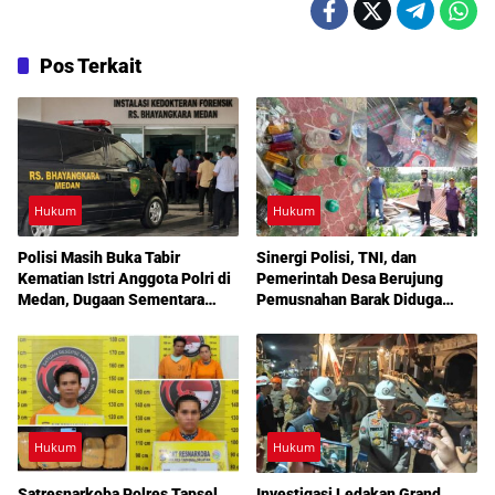
Pos Terkait
Hukum
Hukum
Polisi Masih Buka Tabir
Sinergi Polisi, TNI, dan
Kematian Istri Anggota Polri di
Pemerintah Desa Berujung
Medan, Dugaan Sementara
Pemusnahan Barak Diduga
Mengarah ke Bunuh Diri
Lokasi Narkoba di Deli Serdang
Hukum
Hukum
Satresnarkoba Polres Tapsel
Investigasi Ledakan Grand