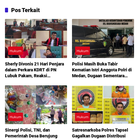
Pos Terkait
Hukum
Hukum
Sherly Divonis 21 Hari Penjara
Polisi Masih Buka Tabir
dalam Perkara KDRT di PN
Kematian Istri Anggota Polri di
Lubuk Pakam, Reaksi
Medan, Dugaan Sementara
Emosional hingga Rencana
Mengarah ke Bunuh Diri
Banding Jadi Sorotan
Hukum
Hukum
Sinergi Polisi, TNI, dan
Satresnarkoba Polres Tapsel
Pemerintah Desa Berujung
Gagalkan Dugaan Distribusi