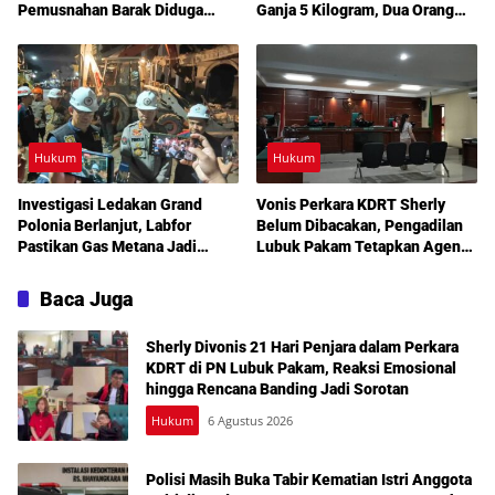
Pemusnahan Barak Diduga
Ganja 5 Kilogram, Dua Orang
Lokasi Narkoba di Deli Serdang
Diperiksa
Hukum
Hukum
Investigasi Ledakan Grand
Vonis Perkara KDRT Sherly
Polonia Berlanjut, Labfor
Belum Dibacakan, Pengadilan
Pastikan Gas Metana Jadi
Lubuk Pakam Tetapkan Agenda
Pemicu Awal
Sidang Lanjutan 30 Juli 2026
Baca Juga
Sherly Divonis 21 Hari Penjara dalam Perkara
KDRT di PN Lubuk Pakam, Reaksi Emosional
hingga Rencana Banding Jadi Sorotan
Hukum
6 Agustus 2026
Polisi Masih Buka Tabir Kematian Istri Anggota