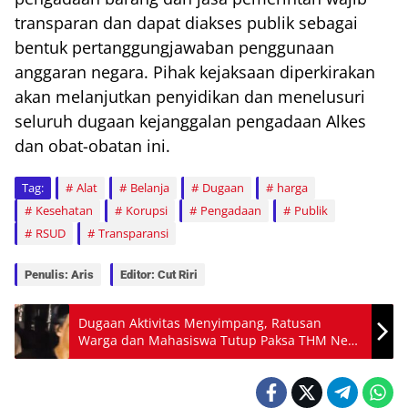
transparan dan dapat diakses publik sebagai
bentuk pertanggungjawaban penggunaan
anggaran negara. Pihak kejaksaan diperkirakan
akan melanjutkan penyidikan dan menelusuri
seluruh dugaan kejanggalan pengadaan Alkes
dan obat-obatan ini.
Tag:
Alat
Belanja
Dugaan
harga
Kesehatan
Korupsi
Pengadaan
Publik
RSUD
Transparansi
Penulis: Aris
Editor: Cut Riri
Dugaan Aktivitas Menyimpang, Ratusan
Warga dan Mahasiswa Tutup Paksa THM New
Paragon Pekanbaru