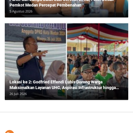
Pemkot Medan Percepat Pembenahan
5 Agustus 2026
Lokasi ke 2: Godfried Effendi Lubis Dorong Warga
Maksimalkan Layanan UHC, Aspirasi Infrastruktur hingga
Pendidikan Mengemuka dalam Reses Medan Amplas
26 Juli 2026