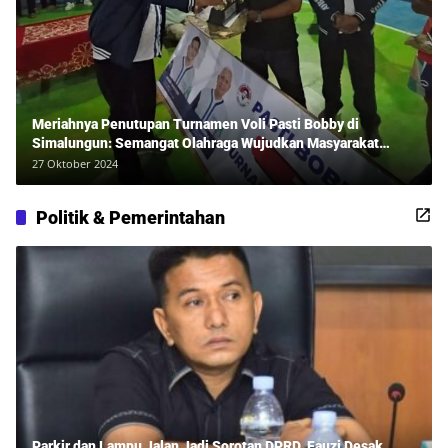
Meriahnya Penutupan Turnamen Voli Pasti Bobby di
Simalungun: Semangat Olahraga Wujudkan Masyarakat
Sehat Bersama Erwan Rozadi dan Ribuan Penonton!
27 Oktober 2024
Politik & Pemerintahan
Parkir dan Lampu Jalan Jadi Sorotan DPRD, Fauzi Desak