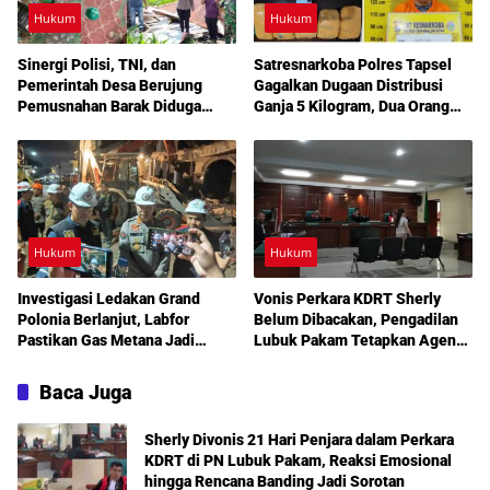
Hukum
Hukum
Sinergi Polisi, TNI, dan
Satresnarkoba Polres Tapsel
Pemerintah Desa Berujung
Gagalkan Dugaan Distribusi
Pemusnahan Barak Diduga
Ganja 5 Kilogram, Dua Orang
Lokasi Narkoba di Deli Serdang
Diperiksa
Hukum
Hukum
Investigasi Ledakan Grand
Vonis Perkara KDRT Sherly
Polonia Berlanjut, Labfor
Belum Dibacakan, Pengadilan
Pastikan Gas Metana Jadi
Lubuk Pakam Tetapkan Agenda
Pemicu Awal
Sidang Lanjutan 30 Juli 2026
Baca Juga
Sherly Divonis 21 Hari Penjara dalam Perkara
KDRT di PN Lubuk Pakam, Reaksi Emosional
hingga Rencana Banding Jadi Sorotan