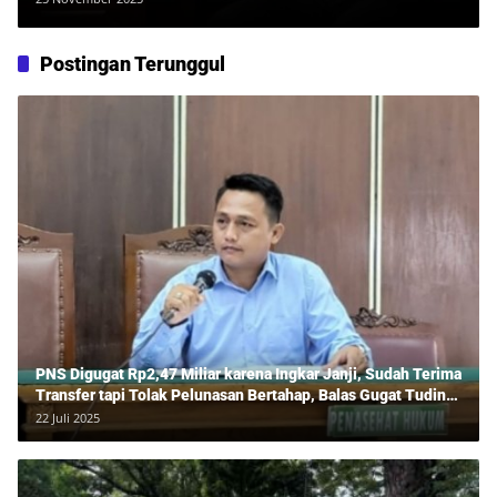
Postingan Terunggul
PNS Digugat Rp2,47 Miliar karena Ingkar Janji, Sudah Terima
Transfer tapi Tolak Pelunasan Bertahap, Balas Gugat Tuding
Lawan Tipu Rp850 Juta
22 Juli 2025