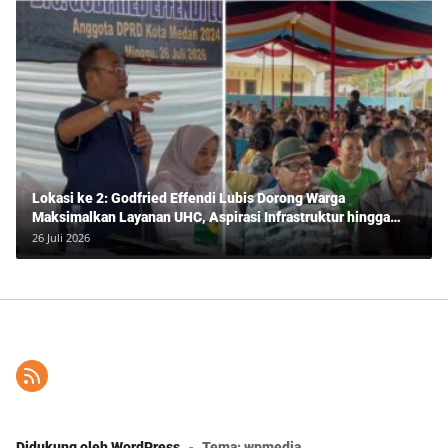
Lokasi ke 2: Godfried Effendi Lubis Dorong Warga
Maksimalkan Layanan UHC, Aspirasi Infrastruktur hingga
Pendidikan Mengemuka dalam Reses Medan Amplas
26 Juli 2026
Didukung oleh WordPress
-
Tema: wpmedia.