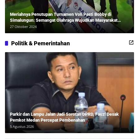
Meriahnya Penutupan Turnamen Voli Pasti Bobby di
Simalungun: Semangat Olahraga Wujudkan Masyarakat
Sehat Bersama Erwan Rozadi dan Ribuan Penonton!
27 Oktober 2024
Politik & Pemerintahan
Parkir dan Lampu Jalan Jadi Sorotan DPRD, Fauzi Desak
Pemkot Medan Percepat Pembenahan
5 Agustus 2026